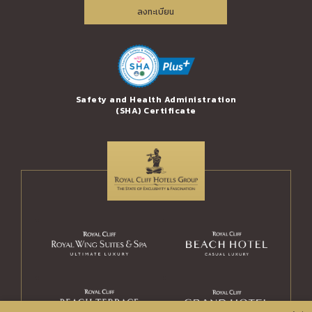
ลงทะเบียน
erprise Award
Safety and Health Administration
Trusted Th
(SHA) Certificate