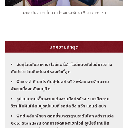
ฉลองวันวาเลนไทน์ ณ โรงแรมพัทยา 5 ดาวของเรา
บทความล่าสุด
จับคู่ไวน์กับอาหาร (ไวน์แพริ่ง) : ไวน์แดงกับไวน์ขาวต่าง
กันยังไง ไวน์กินกับอะไรลงตัวที่สุด
ฟัวกราส์ คืออะไร กินคู่กับอะไรดี ? พร้อมเจาะลึกความ
พิเศษเบื้องหลังเมนูฮิต
รูปแบบงานเลี้ยงงานแต่งงานมีอะไรบ้าง ? เนรมิตงาน
วิวาห์ในฝันให้สมบูรณ์แบบที่ รอยัล วิง สวีท แอนด์ สปา
ฟิตซ์ คลับ พัทยา ตอกย้ำมาตรฐานระดับโลก คว้ารางวัล
Gold Standard จากการจัดแอสเซทไวส์ จูเนียร์ เทนนิส