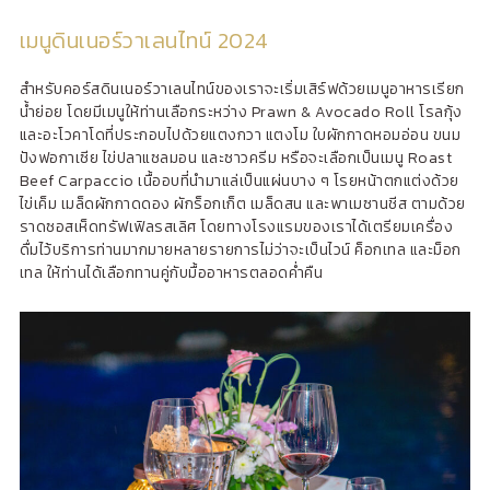
เมนูดินเนอร์วาเลนไทน์ 2024
สำหรับคอร์สดินเนอร์วาเลนไทน์ของเราจะเริ่มเสิร์ฟด้วยเมนูอาหารเรียก
น้ำย่อย โดยมีเมนูให้ท่านเลือกระหว่าง Prawn & Avocado Roll โรลกุ้ง
และอะโวคาโดที่ประกอบไปด้วยแตงกวา แตงโม ใบผักกาดหอมอ่อน ขนม
ปังฟอกาเซีย ไข่ปลาแซลมอน และซาวครีม หรือจะเลือกเป็นเมนู Roast
Beef Carpaccio เนื้ออบที่นำมาแล่เป็นแผ่นบาง ๆ โรยหน้าตกแต่งด้วย
ไข่เค็ม เมล็ดผักกาดดอง ผักร็อกเก็ต เมล็ดสน และพาเมซานชีส ตามด้วย
ราดซอสเห็ดทรัฟเฟิลรสเลิศ โดยทางโรงแรมของเราได้เตรียมเครื่อง
ดื่มไว้บริการท่านมากมายหลายรายการไม่ว่าจะเป็นไวน์ ค็อกเทล และม็อก
เทล ให้ท่านได้เลือกทานคู่กับมื้ออาหารตลอดค่ำคืน