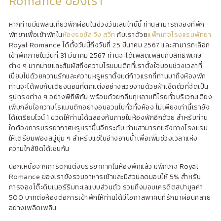
Romance ของเรา
หากท่านมีแพลนเที่ยวพักผ่อนในช่วงวันเลนไทน์นี้ ท่านสามารถจองที่พัก
พัทยาเพื่อเข้าพักใน
ห้องรอยัล วิง สวีท
กับเราด้วย
แพ็กเกจโรงแรมพัทยา
Royal Romance ได้ตั้งวันนี้ถึงวันที่ 25 มีนาคม 2567 และสามารถเลือก
เข้าพักภายในวันที่ 31 มีนาคม 2567 ท่านจะได้เพลิดเพลินกับสิทธิพิเศษ
ต่าง ๆ มากมายและสัมผัสถึงความโรแมนติกที่เราตั้งใจมอบช่วงเวลาที่
เปี่ยมไปด้วยความรักและความหรูหราตั้งแต่ก้าวแรกที่ท่านมาถึงห้องพัก
ท่านจะได้พบกับเตียงนอนที่ตกแต่งอย่างสวยงามด้วยผ้าเช็ดตัวที่จัดเป็น
รูปทรงต่าง ๆ อย่างพิถีพิถัน พร้อมด้วยกลีบกุหลาบที่โรยทั่วบริเวณเตียง
เพิ่มกลิ่นไอความโรแมนติกอย่างอบอวนไปทั่วทั้งห้อง ไม่เพียงเท่านี้เรายัง
ได้เตรียมไวน์ 1 ขวดให้ท่านได้ฉลองกันภายในห้องพักอีกด้วย สำหรับท่าน
ใดต้องการบรรยากาศหรูหราขึ้นอีกระดับ ท่านสามารถแจ้งทางโรงแรม
ให้เตรียมฟองสบู่นุ่ม ๆ สำหรับแช่ในอ่างอาบน้ำเพื่อเพิ่มช่วงเวลาแห่ง
ความใกล้ชิดได้เช่นกัน
นอกเหนือจากการตกแต่งบรรยากาศในห้องพักแล้ว แพ็กเกจ Royal
Romance ของเรายังรวมอาหารเช้าและมีส่วนลดมอบให้ 5% สำหรับ
การจองโต๊ะดินเนอร์ริมทะเลแบบส่วนตัว รวมถึงมอบเครดิตสปามูลค่า
500 บาทต่อห้องต่อการเข้าพักให้ท่านได้มีโอกาสพาคนที่รักมาผ่อนคลาย
อย่างเพลิดเพลิน