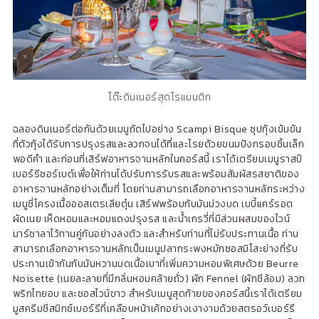
โต๊ะดินเนอร์สุดโรแมนติก
ฉลองดินเนอร์ต่อกันด้วยเมนูถัดไปอย่าง Scampi Bisque ซุปกุ้งเข้มข้น
ที่ตัวกุ้งได้รับการปรุงรสและลวกจนได้ที่และโรยด้วยขนมปังกรอบชิ้นเล็ก
พอดีคำ และก่อนที่เสิร์ฟอาหารจานหลักในคอร์สนี้ เราได้เตรียมเมนูราสป์
เบอร์รีซอร์เบต์เพื่อให้ท่านได้ปรับการรับรสและพร้อมสัมผัสรสชาติของ
อาหารจานหลักอย่างเต็มที่ โดยท่านสามารถเลือกอาหารจานหลักระหว่าง
เมนูซี่โครงเนื้อออสเตรเลียตุ๋น เสิร์ฟพร้อมกับมันม่วงบด เบบี้แคร์รอต
ผัดเนย เห็ดหอมและหอมแดงปรุงรส และน้ำเกรวี่ที่มีส่วนผสมของไวน์
มาร์ซาลาไว้ทานคู่กันอย่างลงตัว และสำหรับท่านที่ไม่รับประทานเนื้อ ท่าน
สามารถเลือกอาหารจานหลักเป็นเมนูปลากระพงหมักซอสมิโสะย่างที่รับ
ประทานเข้ากันกับมันหวานบดเนื้อเบาที่เพิ่มความหอมพิเศษด้วย Beurre
Noisette (เนยละลายที่มีกลิ่นหอมคล้ายถั่ว) ผัก Fennel (ผักชีล้อม) ลวก
พริกไทยอบ และซอสไวน์ขาว สำหรับเมนูสุดท้ายของคอร์สนี้เราได้เตรียม
มูสครีมชีสมิกซ์เบอร์รีที่เคลือบหน้าเค้กอย่างเงางามด้วยสตรอว์เบอร์รี