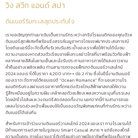
วิง สวีท แอนด์ สปา
ดินเนอร์ริมทะเลสุดประทับใจ
เราขอเชิญทุกท่านมาเติมเต็มความรักระหว่างทริปโรแมนติกของคุณด้วย
ดินเนอร์สุดพิเศษที่พร้อมรังสรรค์เมนูอาหารโดยเชฟมากประสบการณ์
โดยดินเนอร์นี้จะจัดขึ้นที่บริเวณริมสระน้ำของเราเพื่อให้ท่านได้นั่งชม
ความงามของหาดส่วนตัวเรียบชายฝั่งทะเลอ่าวไทยที่มาพร้อมวิวท้องฟ้า
หลากหลายสีสันในยามเย็นและนั่งรับประทานอาหารภายใต้แสงดาวยาม
ค่ำคืนอย่างเพลิดเพลิน ท่านสามารถจองแพ็กเกจดินเนอร์วาเลนไทน์
2024 ของเราได้ในราคา 4,200 บาท++ ต่อ 2 ท่าน ซึ่งในปีนี้งานดินเนอร์
ของเราจะจัดภายใต้คอนเซปต์ “Ocean Romance” ที่จะมอบความโร
แมนติกริมทะเลผ่านบรรยากาศที่ตกแต่งด้วยโทนสีฟ้าพาสเทลให้ความ
รู้สึกเหมือนอยู่ในความฝัน เคล้าคลอด้วยเสียงเพลงหวานละมุนที่บรรเลง
โดยนักไวโอลินและวงดนตรีสดตลอดทั้งงาน นอกจากนี้ท่านสามารถขอ
เพลงโปรดล่วงหน้าเพื่อมอบให้เป็นของขวัญพิเศษแก่คนที่ท่านรักระหว่าง
ดินเนอร์ได้เช่นกัน
สำหรับการเข้าร่วมงานดินเนอร์วาเลนไทน์ 2024 ของเรา ทางโรงแรมได้
มีกำหนดการแต่งกายในรูปแบบ Smart Casual สบาย ๆ แต่ยังคงสไตล์
ความเป็นคุณ ภายในงานเราได้เตรียมช่างภาพมืออาชีพที่พร้อมเก็บภาพ