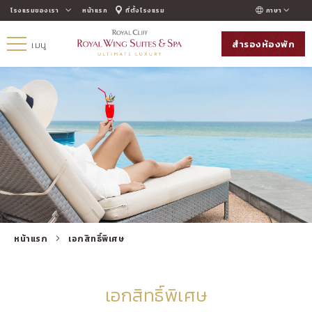
โรงแรมของเรา
หน้าแรก
ที่ตั้งโรงแรม
ภาษา
ENGLISH
สำรองห้องพัก
เมนู
ภาษาไทย
РУССКИЙ
한국인
中国人
หน้าแรก
เอกสิทธิ์พิเศษ
เอกสิทธิ์พิเศษ