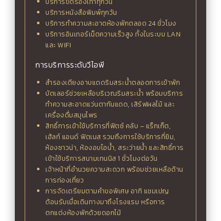
บริการขัดรองเท้าทุกวัน
บริการหนังสือพิมพ์ทุกวัน
บริการทำความสะอาดห้องพักตลอด 24 ชั่วโมง
บริการอินเทอร์เน็ตความเร็วสูง ทั้งในระบบ LAN
และ WIFI
การบริการระดับวีไอพี
สำรองเตียงอาบแดดริมสระน้ำตลอดการเข้าพัก
บัตเลอร์ช่วยเหลือบริเวณริมสระน้ำ พร้อมบริการ
ทำความสะอาดแว่นตากันแดด, เสิร์ฟผลไม้ และ
เครื่องดื่มสมุนไพร
สิทธิ์การเข้าใช้บริการที่ฟิตซ์ คลับ – แร็กเก็ต,
เฮ้ลท์ แอนด์ ฟิตเนส รวมถึงการใช้บริการที่ยิม,
ห้องซาวน่า, ห้องอบไอน้ำ, สระว่ายน้ำ และสิทธิ์การ
เข้าใช้บริการสนามเทนนิส 1 ชั่วโมงต่อวัน
เจ้าหน้าที่อำนวยความสะดวก พร้อมช่วยเหลือด้าน
การท่องเที่ยว
การจัดเตรียมตามคำขอพิเศษ อาทิ แชมเปญ
ต้อนรับเมื่อเดินทางมาถึงโรงแรม หรือการ
ตกแต่งห้องพักด้วยดอกไม้