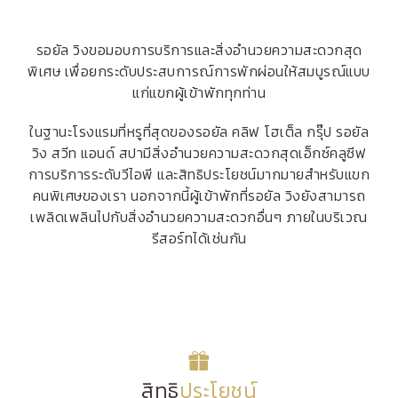
รอยัล วิงขอมอบการบริการและสิ่งอำนวยความสะดวกสุด
พิเศษ เพื่อยกระดับประสบการณ์การพักผ่อนให้สมบูรณ์แบบ
แก่แขกผู้เข้าพักทุกท่าน
ในฐานะโรงแรมที่หรูที่สุดของรอยัล คลิฟ โฮเต็ล กรุ๊ป รอยัล
วิง สวีท แอนด์ สปามีสิ่งอำนวยความสะดวกสุดเอ็กซ์คลูซีฟ
การบริการระดับวีไอพี และสิทธิประโยชน์มากมายสำหรับแขก
คนพิเศษของเรา นอกจากนี้ผู้เข้าพักที่รอยัล วิงยังสามารถ
เพลิดเพลินไปกับสิ่งอำนวยความสะดวกอื่นๆ ภายในบริเวณ
รีสอร์ทได้เช่นกัน
สิทธิ
ประโยชน์