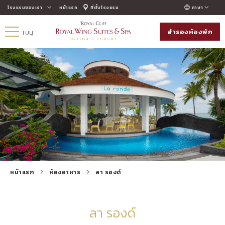
โรงแรมของเรา
หน้าแรก
ที่ตั้งโรงแรม
ภาษา
ENGLISH
สำรองห้องพัก
เมนู
ภาษาไทย
РУССКИЙ
한국인
中国人
หน้าแรก
ห้องอาหาร
ลา รองด์
ลา รองด์