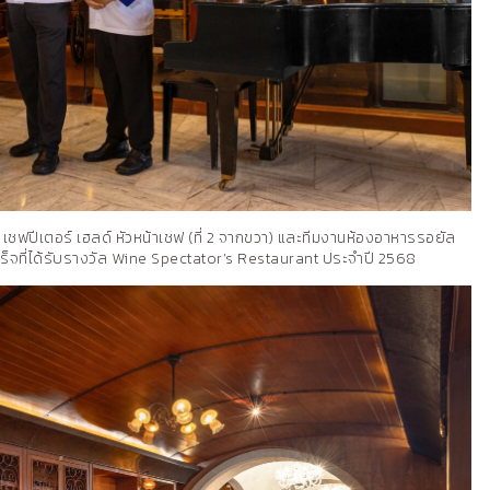
), เชฟปีเตอร์ เฮลด์ หัวหน้าเชฟ (ที่ 2 จากขวา) และทีมงานห้องอาหารรอยัล
เร็จที่ได้รับรางวัล Wine Spectator’s Restaurant ประจำปี 2568