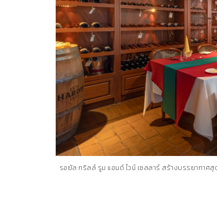
รอยัล กริลล์ รูม แอนด์ ไวน์ เซลลาร์ สร้างบรรยากาศสุดห