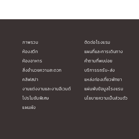
ภาพรวม
ติดต่อโรงแรม
ห้องสวีท
แผนที่และการเดินทาง
ห้องอาหาร
คำถามที่พบบ่อย
สิ่งอำนวยความสะดวก
บริการรถรับ-ส่ง
คลิฟสปา
แหล่งท่องเที่ยวพัทยา
งานแต่งงานและงานอีเวนต์
แผ่นพับข้อมูลโรงแรม
โปรโมชันพิเศษ
นโยบายความเป็นส่วนตัว
แผนผัง
Travellers' Choice Awards 2025
TTG Hall of Fame A