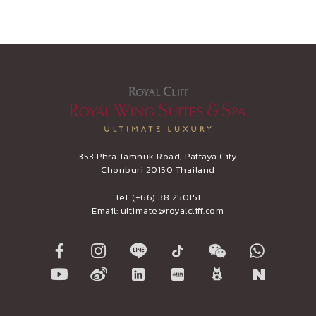
353 Phra Tamnuk Road, Pattaya City
Chonburi 20150 Thailand
Tel:
(+66) 38 250151
Email:
ultimate@royalcliff.com
ward 2020
Asia’s Top Leisure Hotel by Now
Asia Responsible
Travel Asia 2019-2020