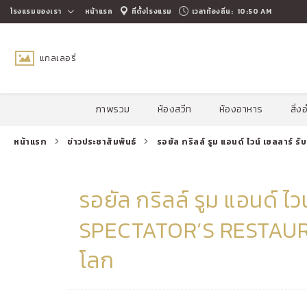
โรงแรมของเรา
หน้าแรก
ที่ตั้งโรงแรม
เวลาท้องถิ่น:
10:50 AM
แกลเลอรี่
เลื่อนลง
ภาพรวม
ห้องสวีท
ห้องอาหาร
สิ่
หน้าแรก
ข่าวประชาสัมพันธ์
รอยัล กริลล์ รูม แอนด์ ไวน์ เซลลา
รอยัล กริลล์ รูม แอนด์ ไ
SPECTATOR’S RESTAURA
โลก