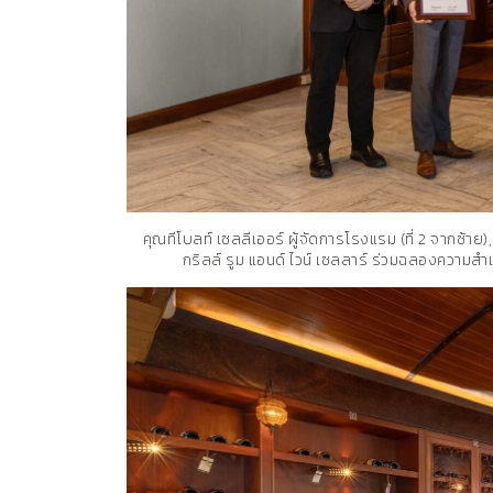
คุณทีโบลท์ เซลลีเออร์ ผู้จัดการโรงแรม (ที่ 2 จากซ้าย
กริลล์ รูม แอนด์ ไวน์ เซลลาร์ ร่วมฉลองความสำ