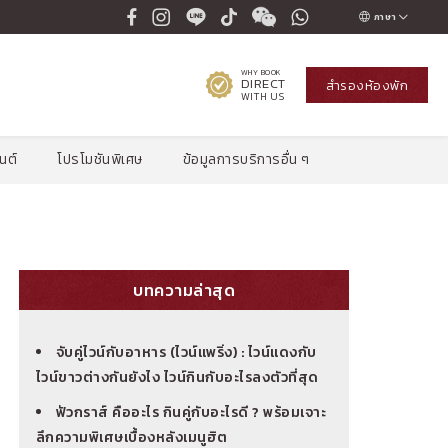
ภาษา
ENGLISH
WHY BOOK
DIRECT
สำรองห้องพัก
ภาษาไทย
WITH US
РУССКИЙ
นต์
โปรโมชันพิเศษ
ข้อมูลการบริการอื่น ๆ
한국인
中国人
บทความล่าสุด
จับคู่ไวน์กับอาหาร (ไวน์แพริ่ง) : ไวน์แดงกับ
ไวน์ขาวต่างกันยังไง ไวน์กินกับอะไรลงตัวที่สุด
ฟัวกราส์ คืออะไร กินคู่กับอะไรดี ? พร้อมเจาะ
ลึกความพิเศษเบื้องหลังเมนูฮิต