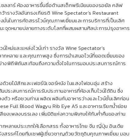
 เซลลาร์ ห้องอาหารขึ้นชื่อด้านสเต็กพรีเมียมของรอยัล คลิฟ
รคว้ารางวัลอันทรงเกียรติ Wine Spectator’s Restaurant
่งมั่นในการคัดสรรไวน์คุณภาพเยี่ยมและการบริการที่เป็นเลิศ
านะจุดหมายปลายทางระดับโลกที่ผสมผสานศิลปะการปรุงอาหาร
วน์ใหม่และแหล่งไวน์เก่า รางวัล Wine Spectator’s
ลากหลาย และคุณภาพสูง ซึ่งการนำเสนอไวน์ที่ยอดเยี่ยมของ
อย่างพิถีพิถันสะท้อนถึงความตั้งใจในการมอบประสบการณ์การ
งด้วยไม้สักและเฟอร์นิเจอร์หนัง ในแสงไฟอบอุ่น สร้าง
้นประสบการณ์การรับประทานอาหารที่ห้องเก็บไวน์ใต้ดิน ซึ่ง
ลงตัว หรือชวนท่านเพลิดเพลินกับอาหารว่างและไวน์ชั้นเลิศก่อน
panese Full Blood Wagyu Rib Eye A5 และอาหารเรียกน้ำย่อย
ียงเพลงบรรเลง เพิ่มมิติแห่งความพิเศษให้กับค่ำคืนของท่าน
ากหลายประเภทให้เลือกสรร ทั้งอาหารไทย จีน ญี่ปุ่น อินเดีย
านรังสรรค์โดยทีมเชฟผู้เชี่ยวชาญด้วยวัตถุดิบคุณภาพเยี่ยม มอบ