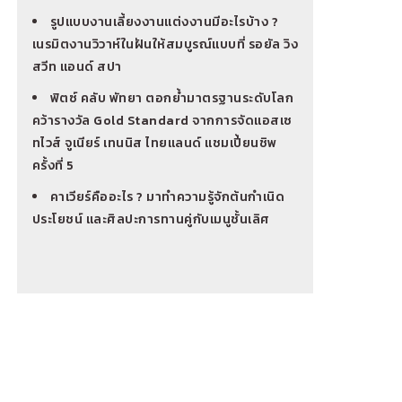
รูปแบบงานเลี้ยงงานแต่งงานมีอะไรบ้าง ?
เนรมิตงานวิวาห์ในฝันให้สมบูรณ์แบบที่ รอยัล วิง
สวีท แอนด์ สปา
ฟิตซ์ คลับ พัทยา ตอกย้ำมาตรฐานระดับโลก
คว้ารางวัล Gold Standard จากการจัดแอสเซ
ทไวส์ จูเนียร์ เทนนิส ไทยแลนด์ แชมเปี้ยนชิพ
ครั้งที่ 5
คาเวียร์คืออะไร ? มาทำความรู้จักต้นกำเนิด
ประโยชน์ และศิลปะการทานคู่กับเมนูชั้นเลิศ