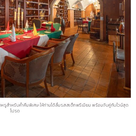
รูสำหรับค่ำคืนพิเศษ ให้ท่านได้ลิ้มรสสเต็กพรีเมียม พร้อมจับคู่กับไวน์สุด
โปรด