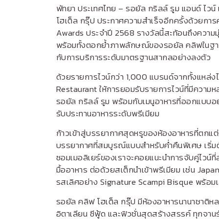
พัทยา ประเทศไทย – รอยัล กริลล์ รูม แอนด์ ไวน์
โฮเต็ล กรุ๊ป ประกาศความสำเร็จอีกครั้งด้วยกา
Awards ประจำปี 2568 รางวัลนี้สะท้อนถึงความมุ
พร้อมทั้งตอกย้ำภาพลักษณ์ของรอยัล คลิฟในฐ
กับการบริการระดับมาตรฐานสากลอย่างลงตัว
ด้วยรายการไวน์กว่า 1,000 แบรนด์จากทั้งแหล่งไ
Restaurant ให้การยอมรับรายการไวน์ที่มีความห
รอยัล กริลล์ รูม พร้อมกับเมนูอาหารที่ออกแบบ
รับประทานอาหารระดับพรีเมียม
ก้าวเข้าสู่บรรยากาศสุดหรูของห้องอาหารที่ตกแต่
บรรยากาศที่สมบูรณ์แบบสำหรับค่ำคืนพิเศษ เริ่มต
ซอมเมอลิเยร์ของเราจะคอยแนะนำการจับคู่ไวน์ที่
มื้ออาหาร ต่อด้วยสเต็กนำเข้าพรีเมียม เช่น Ja
รสเลิศอย่าง Signature Scampi Bisque พร้อมเส
รอยัล คลิฟ โฮเต็ล กรุ๊ป มีห้องอาหารนานาชาติหล
อิตาเลียน ซีฟู้ด และฟิวชั่นสุดสร้างสรรค์ ทุกจ