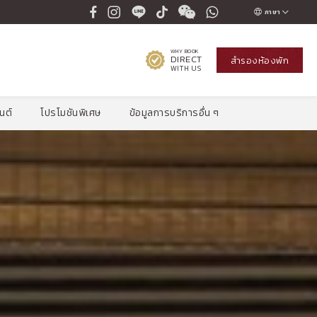
ภาษา
ENGLISH
WHY BOOK
DIRECT
สำรองห้องพัก
ภาษาไทย
WITH US
РУССКИЙ
นต์
โปรโมชันพิเศษ
ข้อมูลการบริการอื่น ๆ
한국인
中国人