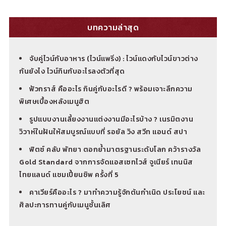
บทความล่าสุด
จับคู่ไวน์กับอาหาร (ไวน์แพริ่ง) : ไวน์แดงกับไวน์ขาวต่าง
กันยังไง ไวน์กินกับอะไรลงตัวที่สุด
ฟัวกราส์ คืออะไร กินคู่กับอะไรดี ? พร้อมเจาะลึกความ
พิเศษเบื้องหลังเมนูฮิต
รูปแบบงานเลี้ยงงานแต่งงานมีอะไรบ้าง ? เนรมิตงาน
วิวาห์ในฝันให้สมบูรณ์แบบที่ รอยัล วิง สวีท แอนด์ สปา
ฟิตซ์ คลับ พัทยา ตอกย้ำมาตรฐานระดับโลก คว้ารางวัล
Gold Standard จากการจัดแอสเซทไวส์ จูเนียร์ เทนนิส
ไทยแลนด์ แชมเปี้ยนชิพ ครั้งที่ 5
คาเวียร์คืออะไร ? มาทำความรู้จักต้นกำเนิด ประโยชน์ และ
ศิลปะการทานคู่กับเมนูชั้นเลิศ