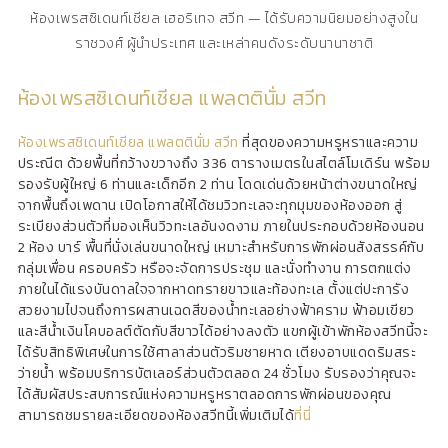
ห้องเพรสซิเดนท์เชียล เฮอริเทจ สวีท — ได้รับความนิยมอย่างสูงใน
ราชวงศ์ ผู้นำประเทศ และเหล่าคนดังระดับนานาชาติ
ห้องเพรสซิเดนท์เชียล แพลตตินั่ม สวีท
ห้องเพรสซิเดนท์เชียล แพลตตินั่ม สวีท
ที่สุดของความหรูหราและความ
ประณีต ด้วยพื้นที่กว้างขวางถึง 336 ตารางเมตรในสไตล์โมเดิร์น พร้อม
รองรับผู้ใหญ่ 6 ท่านและเด็กอีก 2 ท่าน โดดเด่นด้วยหน้าต่างขนาดใหญ่
จากพื้นถึงเพดาน เปิดโอกาสให้ได้ชมวิวทะเลจะทุกมุมของห้องออก สู่
ระเบียงส่วนตัวที่มองเห็นวิวทะเลอันงดงาม ภายในประกอบด้วยห้องนอน
2 ห้อง บาร์ พื้นที่นั่งเล่นขนาดใหญ่ เหมาะสำหรับการพักผ่อนสังสรรค์กับ
กลุ่มเพื่อน ครอบครัว หรือจะจัดการประชุม และนั่งทำงาน การตกแต่ง
ภายในได้แรงบันดาลใจจากหาดทรายขาวและท้องทะเล ตั้งแต่ปะการัง
สวยงามไปจนถึงการผสานเฉดสีของน้ำทะเลอย่างฟ้าคราม ฟ้าอมเขียว
และสีน้ำเงินโคบอลต์ตัดกับสีขาวได้อย่างลงตัว แขกผู้เข้าพักห้องสวีทนี้จะ
ได้รับสิทธิพิเศษในการใช้ศาลาส่วนตัวริมชายหาด เตียงอาบแดดริมสระ
ว่ายน้ำ พร้อมบริการบัตเลอร์ส่วนตัวตลอด 24 ชั่วโมง รับรองว่าคุณจะ
ได้สัมผัสประสบการณ์แห่งความหรูหราตลอดการพักผ่อนของคุณ
สามารถชมรายละเอียดของห้องสวีทนี้เพิ่มเติมได้
ที่นี่