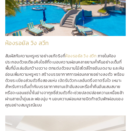
ห้องรอยัล วิง สวีท
สัมผัสกับความหรูหราอย่างแท้จริงที่
ห้องรอยัล วิง สวีท
ภายในห้อง
ประกอบด้วยเตียงคิงไซส์ที่จะมอบความผ่อนคลายยามค่ำคืนอย่างเต็มที่
พื้นที่นั่งเล่นอันกว้างขวาง ตกแต่งด้วยงานไม้สไตล์ไทยอันงดงาม และหิน
อ่อนเพิ่มความหรูหรา สร้างบรรยากาศการผ่อนคลายอย่างลงตัว พร้อม
ด้วยระเบียงส่วนตัวถึงสองแห่ง เปิดรับวิวทะเลอันตรึงตาตรึงใจ เหมาะ
สำหรับการดื่มด่ำกับบรรยากาศยามเช้าอันสงบหรือค่ำคืนอันแสนสบาย
หรือจะนอนแช่น้ำในอ่างจากุซซี่ส่วนตัวที่จะช่วยปลดปล่อยความเหนื่อยล้า
ผ่านสายน้ำอุ่นและฟองนุ่ม ๆ มอบความผ่อนคลายปิดท้ายวันพักผ่อนของ
คุณอย่างสมบูรณ์แบบ