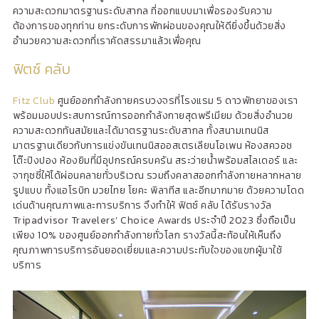
ความสะดวกมาตรฐานระดับสากล ที่ออกแบบมาเพื่อรองรับความ
ต้องการของทุกท่าน ยกระดับการพักผ่อนของคุณให้ดียิ่งขึ้นด้วยสิ่ง
อำนวยความสะดวกที่เราคัดสรรมาแล้วเพื่อคุณ
ฟิตซ์ คลับ
Fitz Club
ศูนย์ออกกำลังกายครบวงจรที่โรงแรม 5 ดาวพัทยาของเรา
พร้อมมอบประสบการณ์การออกกำลังกายสุดพรีเมียม ด้วยสิ่งอำนวย
ความสะดวกทันสมัยและได้มาตรฐานระดับสากล ทั้งสนามเทนนิส
มาตรฐานเดียวกับการแข่งขันเทนนิสออสเตรเลียนโอเพน ห้องสควอช
โต๊ะปิงปอง ห้องยิมที่มีอุปกรณ์ครบครัน สระว่ายน้ำพร้อมสไลเดอร์ และ
จากุซซี่ให้ได้ผ่อนคลายทั่วบริเวณ รวมถึงคลาสออกกำลังกายหลากหลาย
รูปแบบ ทั้งแอโรบิก มวยไทย โยคะ พิลาทีส และอีกมากมาย ด้วยความโดด
เด่นด้านคุณภาพและการบริการ จึงทำให้ ฟิตซ์ คลับ ได้รับรางวัล
Tripadvisor Travelers’ Choice Awards ประจำปี 2023 ซึ่งถือเป็น
เพียง 10% ของศูนย์ออกกำลังกายทั่วโลก รางวัลนี้สะท้อนให้เห็นถึง
คุณภาพการบริการอันยอดเยี่ยมและความประทับใจของแขกผู้มาใช้
บริการ