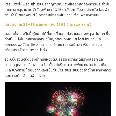
เตรียมตัวให้พร้อมสำหรับปรากฏการณ์แสงสีเสียงสุดอลังการประจำปี!
เทศกาลพลุนานาชาติเมืองพัทยา 2025 กำลังจะกลับมาแต่งแต้มท้องฟ้า
ยามค่ำคืนของพัทยาให้เจิดจรัสอีกครั้งในปลายเดือนพฤศจิกายนนี้
วันจัดงาน:
28–29 พฤศจิกายน 2568 (ศุกร์และเสาร์)
ตลอดทั้งสองคืนนี้ ผู้ชมจะได้ตื่นตาตื่นใจไปกับงานแสดงพลุระดับโลก ซึ่ง
ถือเป็นหนึ่งในเทศกาลพลุที่ยิ่งใหญ่ที่สุดของเอเชีย โดยมีทีมงานนัก
ออกแบบพลุมืออาชีพจากนานาชาติ เช่น เยอรมนี และ ญี่ปุ่น มาร่วม
สร้างสรรค์การแสดงที่น่าทึ่ง
ร่วมเป็นส่วนหนึ่งของค่ำคืนแห่งวัฒนธรรม ความคิดสร้างสรรค์ และ
ความสนุกสนาน ที่จะส่องสว่างตั้งแต่บริเวณ หาดพัทยากลาง ไปจนถึง
แหลมบาลีฮาย โดยมีฉากหลังเป็นผืนน้ำระยิบระยับของอ่าวไทย ห้ามพลาด
ชมความตื่นเต้นบนผืนทราย!