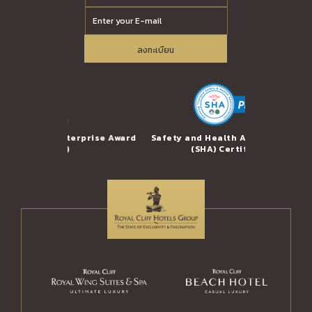
ลงทะเบียน
le Enterprise Award
Safety and Health Administration
Trus
AREA)
(SHA) Certificate