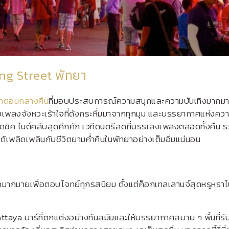
king Street พัทยา
ัทยาตอนกลางคืน
ที่มอบประสบการณ์ความสนุกและความบันเทิงมากมายห
จังหวะเร้าใจที่ดังกระหึ่มมาจากทุกมุม และบรรยากาศแห่งความคึกคัก
ชิค ไนต์คลับสุดคึกคัก เวทีดนตรีสดที่บรรเลงเพลงตลอดทั้งคืน รวมถึ
ด้เพลิดเพลินกับชีวิตยามค่ำคืนในพัทยาอย่างเต็มอิ่มแน่นอน
ือกมากมายเพื่อตอบโจทย์ทุกรสนิยม ตั้งแต่ค็อกเทลเลานจ์สุดหรูหราไ
attaya
บาร์ที่ตกแต่งอย่างทันสมัยและให้บรรยากาศสบาย ๆ พื้นที่