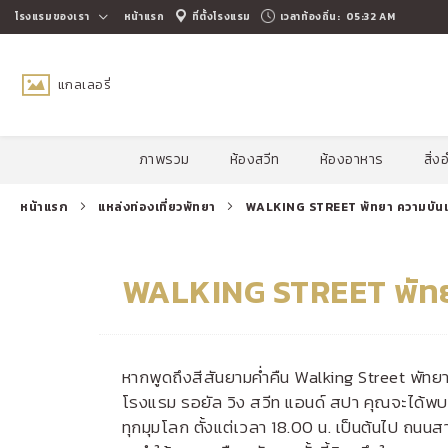
โรงแรมของเรา
หน้าแรก
ที่ตั้งโรงแรม
เวลาท้องถิ่น:
05:32 AM
แกลเลอรี่
วันที่เข้าพัก
เลื่อนลง
การรัน
ตี
ภาพรวม
ห้องสวีท
ห้องอาหาร
สิ่
ราคาดี
ที่สุด
หน้าแรก
แหล่งท่องเที่ยวพัทยา
WALKING STREET พัทยา ความบันเท
WALKING STREET พัทยา
หากพูดถึงสีสันยามค่ำคืน Walking Street พัทยา
โรงแรม รอยัล วิง สวีท แอนด์ สปา คุณจะได้พบ
ทุกมุมโลก ตั้งแต่เวลา 18.00 น. เป็นต้นไป ถน