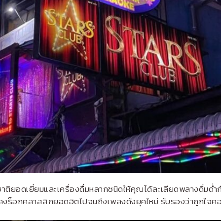
รสชาติยอดเยี่ยมและเครื่องดื่มหลากชนิดให้คุณได้ละเลียดพลางดื่มด
พลงร็อกคลาสสิกยอดฮิตไปจนถึงเพลงดังยุคใหม่ รับรองว่าถูกใจ