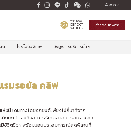
ภาษา
ENGLISH
WHY BOOK
DIRECT
สำรองห้องพัก
ภาษาไทย
WITH US
สโปรโมชั่น
เช็คอัตรา
นต์
โปรโมชันพิเศษ
ข้อมูลการบริการอื่น ๆ
แรมรอยัล คลิฟ
่งนี้ เดินทางโดยรถยนต์เพียงไม่กี่นาทีจาก
ุดคึกคัก ไปจนถึงอาหารริมทางแสนอร่อยจากทั่ว
มมีชีวิตชีวา พร้อมมอบประสบการณ์สุดพิเศษที่