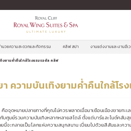
จำนวนลูกค้า
จำนวนห้องสวี
รหั
ท
2
ผู้ใหญ่
,
0
เด็ก
1
ห้องสวีท
งอำนวยความสะดวกและกิจกรรม
คลิฟ สปา
งานแต่งงานและงานอีเว
ิงยามค่ำคืนใกล้โรงแรมรอยัล คลิฟ
 ความบันเทิงยามค่ำคืนใกล้โรง
 คือจุดหมายปลายทางที่คุณไม่ควรพลาดเมื่อมาเยือนเมืองชายทะเลแห
กับศูนย์รวมความบันเทิงหลากหลายสไตล์ ตั้งแต่บาร์และไนต์คลับส
นสายนี้จะกลายเป็นโลกแห่งความสนุกสนาน เปี่ยมไปด้วยสีสันและควา