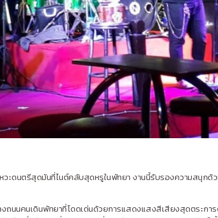
หวะดนตรีสุดมันที่ไนต์คลับสุดหรูในพัทยา งานนี้รับรองความสนุกด้ว
งถนนคนเดินพัทยาที่โดดเด่นด้วยการแสดงแสงสีเสียงสุดตระการตา