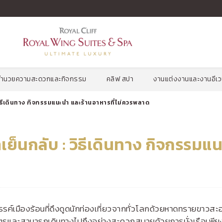
จำนวนลูกค้า
จำนวนห้องสวี
รหั
ท
2
ผู้ใหญ่
,
0
เด็ก
1
ห้องสวีท
งอำนวยความสะดวกและกิจกรรม
คลิฟ สปา
งานแต่งงานและงานอีเว
 : วิธีเดินทาง กิจกรรมแนะนำ และร้านอาหารที่ไม่ควรพลาด
้าเย็นกลับ : วิธีเดินทาง กิจกรรมแ
อสวรรค์เมืองร้อนที่ดึงดูดนักท่องเที่ยวจากทั่วโลกด้วยหาดทรายขาวส
มตรและสามารถเดินทางไปถึงอย่างสะดวกสบายด้วยการนั่งเรือเพียงไ