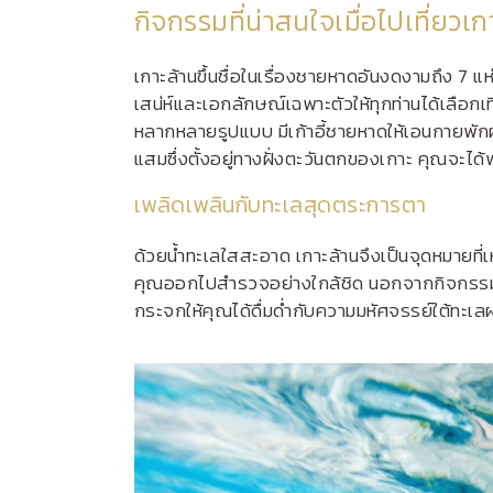
กิจกรรมที่น่าสนใจเมื่อไปเที่ยวเก
เกาะล้านขึ้นชื่อในเรื่องชายหาดอันงดงามถึง 7
เสน่ห์และเอกลักษณ์เฉพาะตัวให้ทุกท่านได้เลือกเ
หลากหลายรูปแบบ มีเก้าอี้ชายหาดให้เอนกายพักผ
แสมซึ่งตั้งอยู่ทางฝั่งตะวันตกของเกาะ คุณจะ
เพลิดเพลินกับทะเลสุดตระการตา
ด้วยน้ำทะเลใสสะอาด เกาะล้านจึงเป็นจุดหมายที่เ
คุณออกไปสำรวจอย่างใกล้ชิด นอกจากกิจกรรมยอด
กระจกให้คุณได้ดื่มด่ำกับความมหัศจรรย์ใต้ทะเล