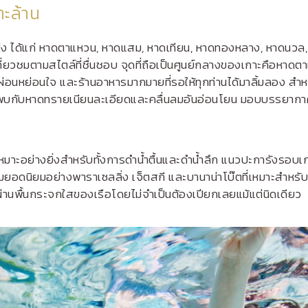
าะล้าน
 แห่ง ได้แก่ หาดตาแหวน, หาดแสม, หาดเทียน, หาดทองหลาง, หาดนวล
ที่ยวชมตามสไตล์ที่ชื่นชอบ จุดที่ถือเป็นศูนย์กลางของเกาะคือหาดต
่อนหย่อนใจ และร้านอาหารมากมายที่รอให้ทุกท่านได้มาลิ้มลอง สำ
ได้พบกับหาดทรายเนียนละเอียดและคลื่นลมอันอ่อนโยน มอบบรรยากา
หมาะอย่างยิ่งสำหรับทั้งการดำน้ำตื้นและดำน้ำลึก แนวปะการังรอบเกาะ
นิยมอย่างพาราเซลลิ่ง เจ็ตสกี และบานาน่าโบ๊ตที่เหมาะสำหรับคร
ผ่านพื้นกระจกใสของเรือโดยไม่จำเป็นต้องเปียกเลยแม้แต่นิดเดียว