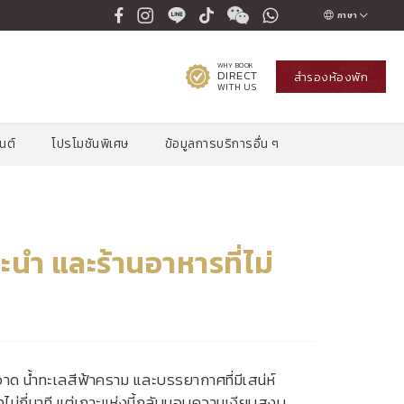
ภาษา
ENGLISH
WHY BOOK
DIRECT
สำรองห้องพัก
ภาษาไทย
WITH US
สโปรโมชั่น
เช็คอัตรา
นต์
โปรโมชันพิเศษ
ข้อมูลการบริการอื่น ๆ
นะนำ และร้านอาหารที่ไม่
ะอาด น้ำทะเลสีฟ้าคราม และบรรยากาศที่มีเสน่ห์
ม่กี่นาที แต่เกาะแห่งนี้กลับมอบความเงียบสงบ