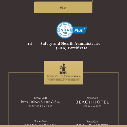
報名
erprise Award
Safety and Health Administration
Safety Trave
(SHA) Certificate
Travel and T