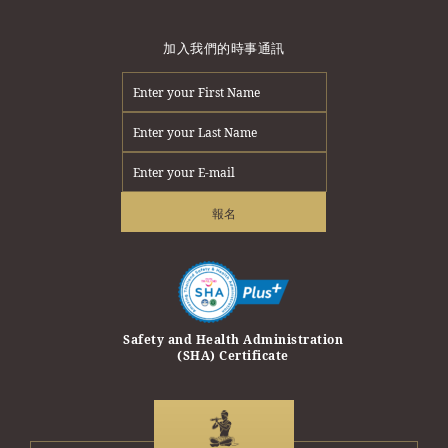
加入我們的時事通訊
報名
erprise Award
Safety and Health Administration
Safety Trave
(SHA) Certificate
Travel and T