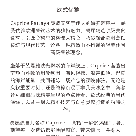
欧式优雅
Caprice Pattaya 邀请宾客于迷人的海滨环境中，感
受优雅欧洲餐饮艺术的独特魅力。餐厅精选顶级美食
食材，以匠心构思的料理为核心，巧妙融合欧洲烹饪
传统与现代技艺，诠释一种精致而不拘谨的轻奢休闲
高级餐饮理念。
坐落于芭堤雅波光粼粼的海岸线上，Caprice 营造出
宁静而雅致的用餐氛围—海风轻拂、浪声低吟、温暖
的海岸能量，共同铺陈一场难忘的夜晚体验。无论是
庆祝重要时刻，还是纯粹沉浸于非凡美味之中，宾客
皆可细细品味精美呈现的单点佳肴、欧式经典的当代
演绎，以及主厨以精准技艺与创意灵感打造的独特之
作。
灵感源自其名称 Caprice —意指“一瞬的渴望”，餐厅
期望每一次造访都能唤醒感官、带来惊喜，并令人一