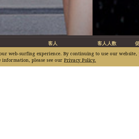
客人
客人人数
our web-surfing experience. By continuing to use our website, 
2
成人
,
0
孩子
1
套房
 information, please see our
Privacy Policy.