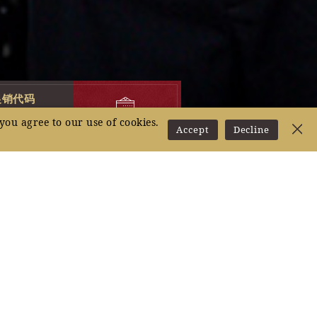
促销代码
you agree to our use of cookies.
查看價格
Accept
Decline