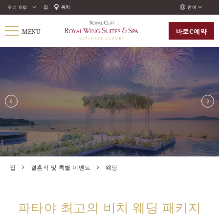
우리 호텔
집
위치
언어
ENGLISH
바로
С예약
MENU
ภาษาไทย
РУССКИЙ
한국인
中国人
집
결혼식 및 특별 이벤트
웨딩
파타야 최고의 비치 웨딩 패키지