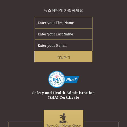
뉴스레터에 가입하세요
가입하기
erprise Award
Safety and Health Administration
Safety Trave
(SHA) Certificate
Travel and T