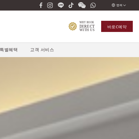
언어
ENGLISH
WHY BOOK
DIRECT
바로
С예약
ภาษาไทย
WITH US
РУССКИЙ
특별혜택
고객 서비스
한국인
中国人