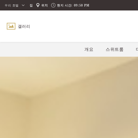
우리 호텔
집
위치
현지 시간:
09:50 PM
갤러리
개요
스위트룸