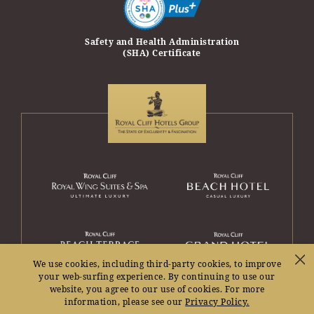
erprise Award
Safety and Health Administration
Safety Trave
(SHA) Certificate
Travel and T
We use cookies, including third-party cookies, to improve
your web-surfing experience. By continuing to use our
website, you agree to our use of cookies. For more
information, please see our
Privacy Policy.
© 2026
Royal Wing Suites & Spa
. All rights reserved.