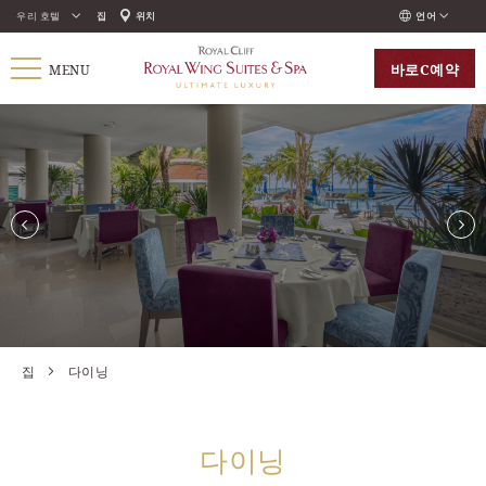
우리 호텔
집
위치
언어
ENGLISH
바로
С예약
MENU
ภาษาไทย
РУССКИЙ
한국인
中国人
집
다이닝
다이닝